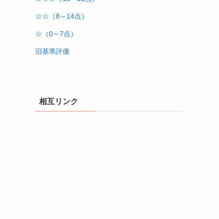
☆☆（8～14点）
☆（0～7点）
旧基準評価
相互リンク