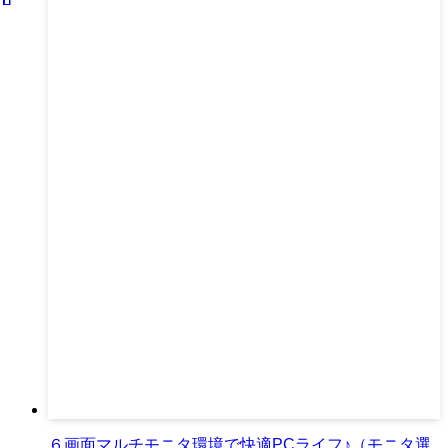
６画面マルチモニタ環境で快適PCライフ♪（モニタ選