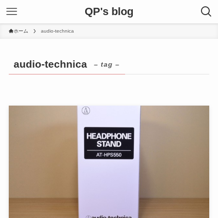
QP's blog
ホーム
audio-technica
audio-technica
– tag –