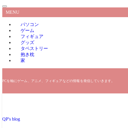
MENU
パソコン
ゲーム
フィギュア
グッズ
タペストリー
抱き枕
家
PCを軸にゲーム、アニメ、フィギュアなどの情報を発信していきます。
QP's blog