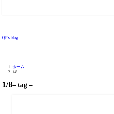
QP's blog
ホーム
1/8
1/8
– tag –