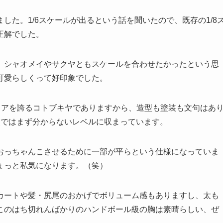
した。1/6スケールが出るという話を聞いたので、既存の1/8
正解でした。
、シャオメイやサクヤともスケールを合わせたかったという思
可愛らしくって好印象でした。
ェアを誇るコトブキヤでありますから、造型も塗装も文句はあ
眼ではまず分からないレベルに収まっています。
おっちゃんこさせるために一部が平らという仕様になっていま
ょっと私気になります。（笑）
カートや髪・尻尾のおかげでボリューム感もありますし、太も
このはち切れんばかりのハンドボール級の胸は素晴らしい、ぜ