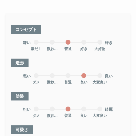
コンセプト
嫌い
好き
嫌だ！
微妙…
普通
好き
大好物
造形
悪い
良い
ダメ
微妙…
普通
良い
大変良い
塗装
粗い
綺麗
ダメ
微妙…
普通
良い
大変良い
可愛さ