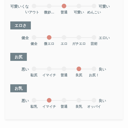
可愛いくな
可愛い
い
アウト
微妙…
普通
可愛い
めんこい
エロさ
健全
エロい
健全
微エロ
エロ
ガチエロ
芸術
お尻
悪い
良い
駄尻
イマイチ
普通
良尻
お尻！
お乳
悪い
良い
駄乳
イマイチ
普通
良乳
オッパイ