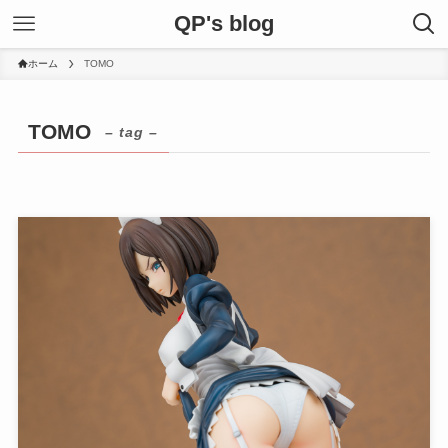
QP's blog
ホーム
TOMO
TOMO
– tag –