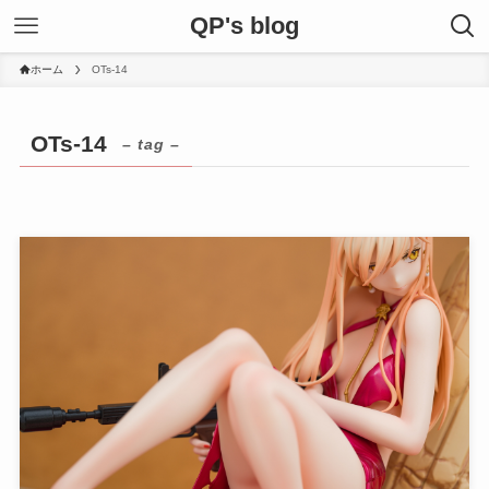
QP's blog
ホーム
OTs-14
OTs-14
– tag –