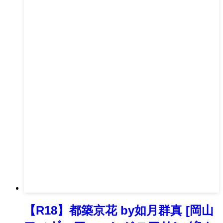
【R18】都築京花 by如月群真 [岡山