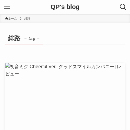
QP's blog
ホーム
緋路
緋路
– tag –