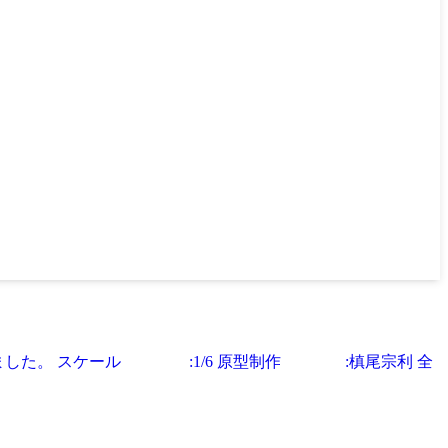
入しました。 スケール :1/6 原型制作 :槙尾宗利 全