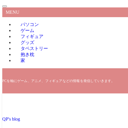
MENU
パソコン
ゲーム
フィギュア
グッズ
タペストリー
抱き枕
家
PCを軸にゲーム、アニメ、フィギュアなどの情報を発信していきます。
QP's blog