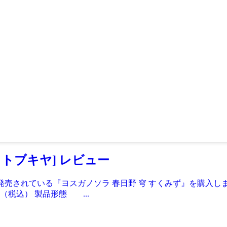
コトブキヤ] レビュー
ら発売されている『ヨスガノソラ 春日野 穹 すくみず』を購
込） 製品形態 ...