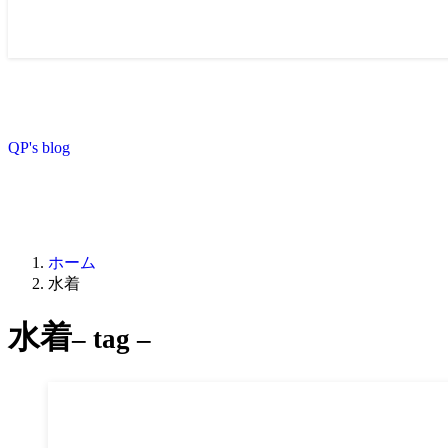
QP's blog
ホーム
水着
水着
– tag –