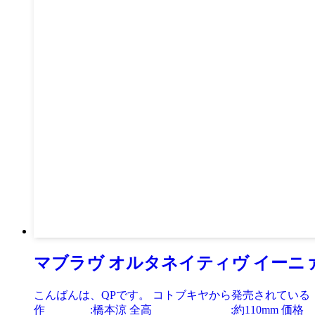
マブラヴ オルタネイティヴ イーニァ・
こんばんは、QPです。 コトブキヤから発売されている
作 :橋本涼 全高 :約110mm 価格 :