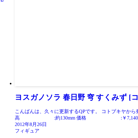
ヨスガノソラ 春日野 穹 すくみず [
こんばんは、久々に更新するQPです。 コトブキヤか
高 :約130mm 価格 :￥7,140（税
2012年8月26日
フィギュア