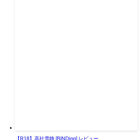
【R18】高社雪静 [BINDing] レビュー