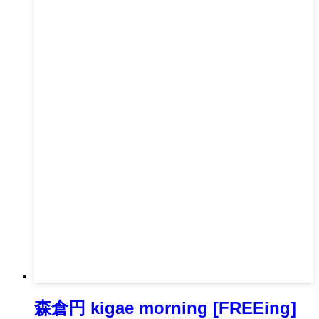
森倉円 kigae morning [FREEing]