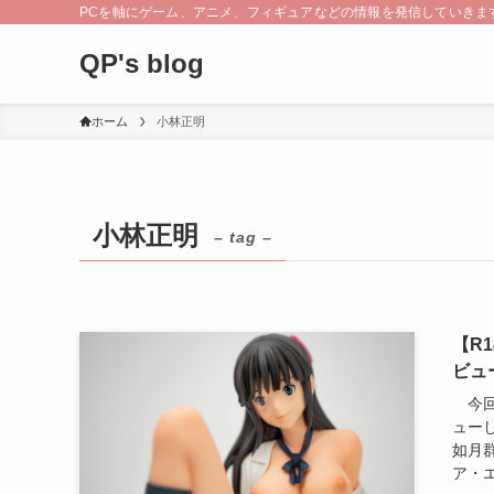
PCを軸にゲーム、アニメ、フィギュアなどの情報を発信していきま
QP's blog
ホーム
小林正明
小林正明
– tag –
【R
ビュ
今回
ュー
如月群
ア・エ