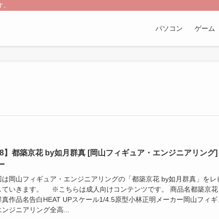
す。
パソコン
ゲーム
18】都築京花 by如月群真 [岡山フィギュア・エンジニアリング]
ー
は岡山フィギュア・エンジニアリングの「都築京花 by如月群真」をレ
していきます。 ※こちらは成人向けコンテンツです。 商品名都築京花 
真作品名告白HEAT UPスケール1/4.5原型小林正明メーカー岡山フィギ
ンジニアリング全高...