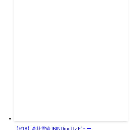
【R18】高社雪静 [BINDing] レビュー