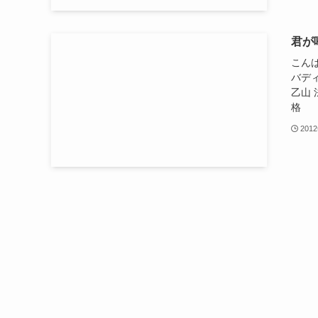
君が
こん
バデ
乙山
格 
201