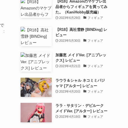
【R18】Amazonのマケプレ出
品者からフィギュアを買ってみ
た。（KaniHobby販売編）
2023年6月29日
フィギュア
丘で
【R18】高社雪静 [BINDing] レ
 :
ビュー
2023年5月30日
フィギュア
加藤恵 メイドVer. [アニプレッ
クス] レビュー
2023年4月21日
フィギュア
ラウラ＆シャル ネコミミパジ
ャマ [アルター] レビュー
2023年4月20日
フィギュア
ララ・サタリン・デビルーク
メイドVer. [アルター] レビュー
2023年4月19日
フィギュア