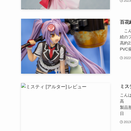
202
百花
こん
続の
高約2
PVC
202
ミス
こん
高 
製品
日 
201