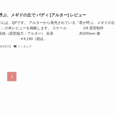
呼ぶ、メギドの丘で バディ [アルター] レビュー
ばんは、QPです。 アルターから発売されている『君が呼ぶ、メギドの
ィ』の本レビューを掲載します。 スケール :1/8 原型制作
 法純（原型協力：アルター） 全高 :約200mm 価
:￥8,190（税込...
2年9月7日
フィギュア
1