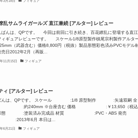
3年3月18日
フィギュア
繚乱サムライガールズ 直江兼続 [アルター] レビュー
ばんは、QPです。 今回は前回に引き続き、百花繚乱に登場する直江
フィギュアレビューです。 スケール1/8原型製作槙尾宗利製作アルタ
25mm（武器含む）価格8,800円（税抜）製品形態彩色済みPVCモデル
発売日2012年2月（再販...
2年11月15日
フィギュア
ティ [アルター] レビュー
ばんは、QPです。 スケール :1/8 原型制作 :矢遠双嗣 全
:約240mm ※台座含む 価格 :￥13,650（税込
形態 :塗装済み完成品 材質 :PVC・ABS 発売
:2013年6月 本日は...
3年6月21日
フィギュア