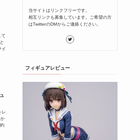
当サイトはリンクフリーです。
相互リンクも募集しています。ご希望の方
はTwitterのDMからご連絡ください。
して
-と
サイ
フィギュアレビュー
ビュ
をレ
てか
高約