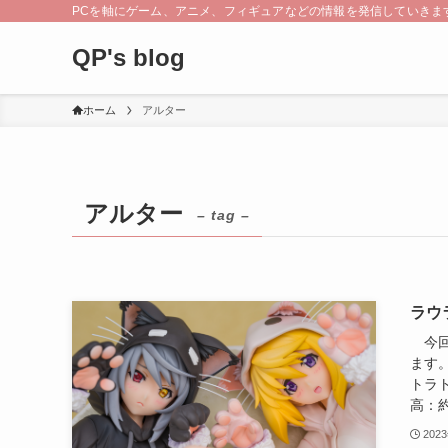
PCを軸にゲーム、アニメ、フィギュアなどの情報を発信していきま
QP's blog
ホーム
アルター
アルター
– tag –
ラウ
今回
ます
トラ
高：約2
202