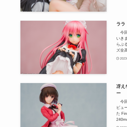
ララ
今回
いきま
らぶ
ズ全高
202
冴えな
ー
今回は
ビュー
た F
240m