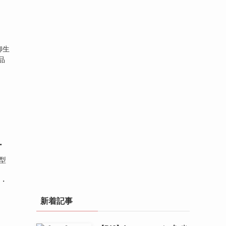
柳生
品
日
ー
型
・
新着記事