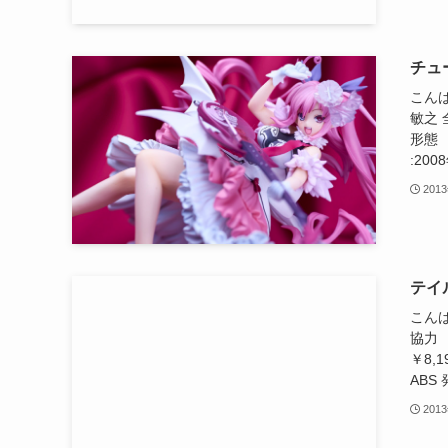
チュ
こん
敏之
形態
:200
201
テイ
こん
協
￥8
ABS
201